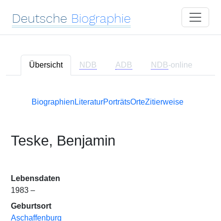
Deutsche
Biographie
Übersicht
NDB
ADB
NDB
-online
Biographien
Literatur
Porträts
Orte
Zitierweise
Teske, Benjamin
Lebensdaten
1983 –
Geburtsort
Aschaffenburg