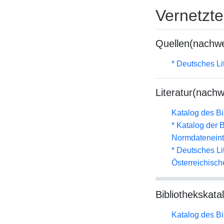
Vernetzt
Quellen(nachwe
* Deutsches Li
Literatur(nachw
Katalog des B
* Katalog der
Normdateneint
* Deutsches Li
Österreichisc
Bibliothekskata
Katalog des B