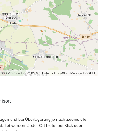
by BSB MDZ, under CC BY 3.0. Data by OpenStreetMap, under ODbL.
isort
etragen und bei Überlagerung je nach Zoomstufe
ltet werden. Jeder Ort bietet bei Klick oder