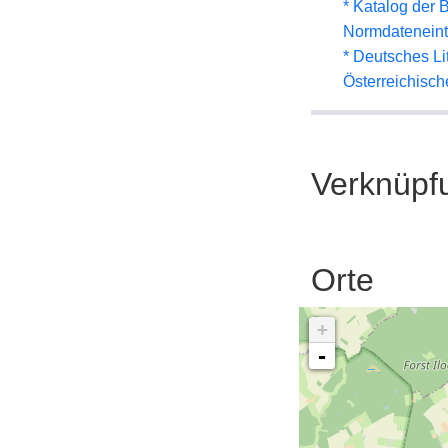
* Katalog der
Normdateneint
* Deutsches Li
Österreichisc
Verknüpf
Orte
+
-