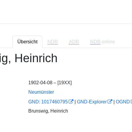
Übersicht
NDB
ADB
NDB
-online
g, Heinrich
1902-04-08 – [19XX]
Neumünster
GND: 1017460795
|
GND-Explorer
|
OGND
Brunswig, Heinrich