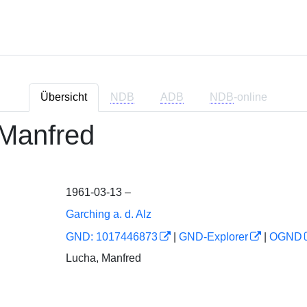
Übersicht
NDB
ADB
NDB
-online
 Manfred
1961-03-13 –
Garching a. d. Alz
GND: 1017446873
|
GND-Explorer
|
OGND
Lucha, Manfred