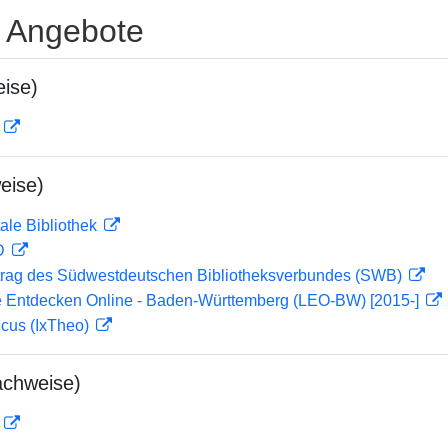
e Angebote
ise)
D
eise)
ale Bibliothek
 D
rag des Südwestdeutschen Bibliotheksverbundes (SWB)
 Entdecken Online - Baden-Württemberg (LEO-BW) [2015-]
icus (IxTheo)
achweise)
D