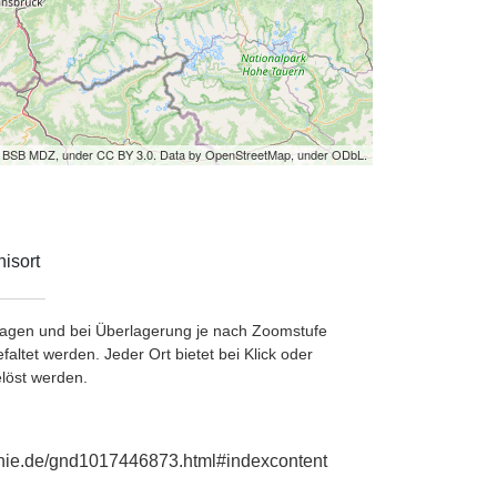
by BSB MDZ, under CC BY 3.0. Data by OpenStreetMap, under ODbL.
isort
etragen und bei Überlagerung je nach Zoomstufe
ltet werden. Jeder Ort bietet bei Klick oder
löst werden.
aphie.de/gnd1017446873.html#indexcontent