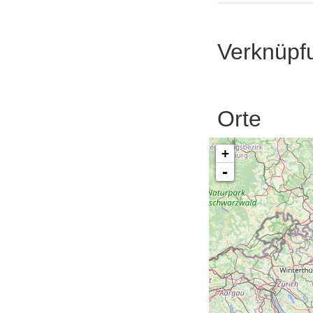
Verknüpf
Orte
+
-