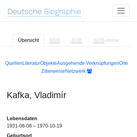
Deutsche
Biographie
Übersicht
NDB
ADB
NDB
-online
Quellen
Literatur
Objekte
Ausgehende Verknüpfungen
Orte
Zitierweise
Netzwerk
Kafka, Vladimír
Lebensdaten
1931-06-08 – 1970-10-19
Geburtsort