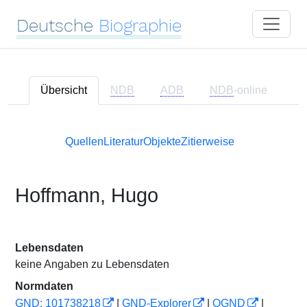
Deutsche
Biographie
Übersicht
NDB
ADB
NDB
-online
Quellen
Literatur
Objekte
Zitierweise
Hoffmann, Hugo
Lebensdaten
keine Angaben zu Lebensdaten
Normdaten
GND: 101738218
|
GND-Explorer
|
OGND
|