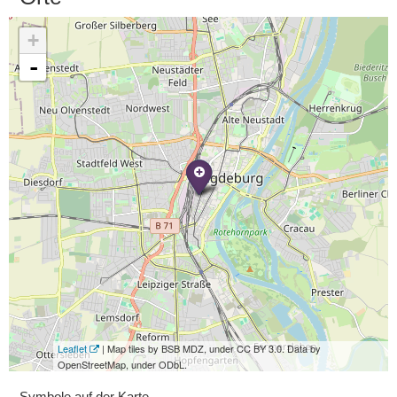
+
-
Leaflet
| Map tiles by BSB MDZ, under CC BY 3.0. Data by
OpenStreetMap, under ODbL.
Symbole auf der Karte