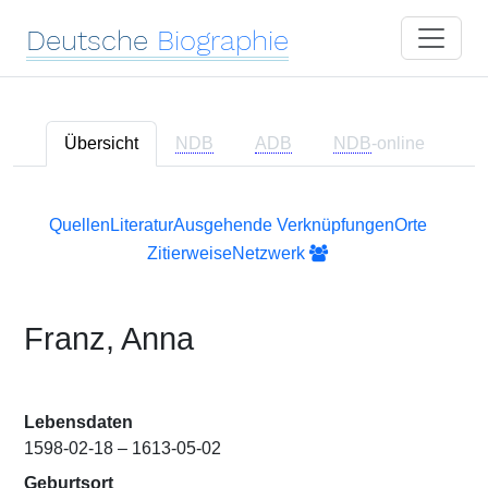
Deutsche
Biographie
Übersicht
NDB
ADB
NDB
-online
Quellen
Literatur
Ausgehende Verknüpfungen
Orte
Zitierweise
Netzwerk
Franz, Anna
Lebensdaten
1598-02-18 – 1613-05-02
Geburtsort