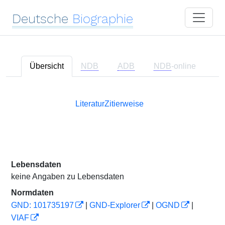
Deutsche
Biographie
Übersicht
NDB
ADB
NDB
-online
Literatur
Zitierweise
Lebensdaten
keine Angaben zu Lebensdaten
Normdaten
GND: 101735197
|
GND-Explorer
|
OGND
|
VIAF