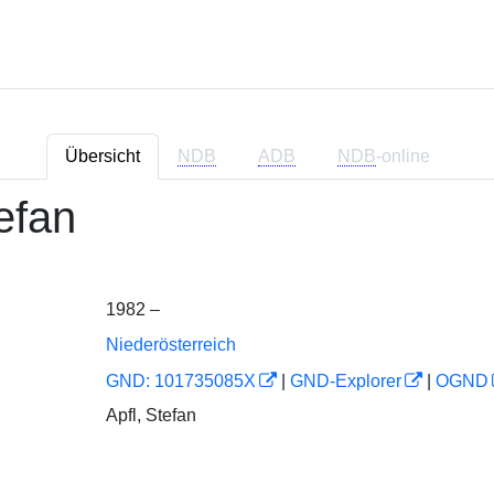
Übersicht
NDB
ADB
NDB
-online
efan
1982 –
Niederösterreich
GND: 101735085X
|
GND-Explorer
|
OGND
Apfl, Stefan