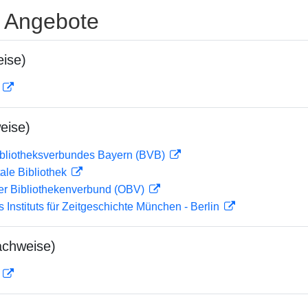
e Angebote
ise)
D
eise)
ibliotheksverbundes Bayern (BVB)
ale Bibliothek
her Bibliothekenverbund (OBV)
s Instituts für Zeitgeschichte München - Berlin
achweise)
D