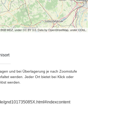
by BSB MDZ, under CC BY 3.0. Data by OpenStreetMap, under ODbL.
isort
etragen und bei Überlagerung je nach Zoomstufe
ltet werden. Jeder Ort bietet bei Klick oder
löst werden.
ie.de/gnd101735085X.html#indexcontent