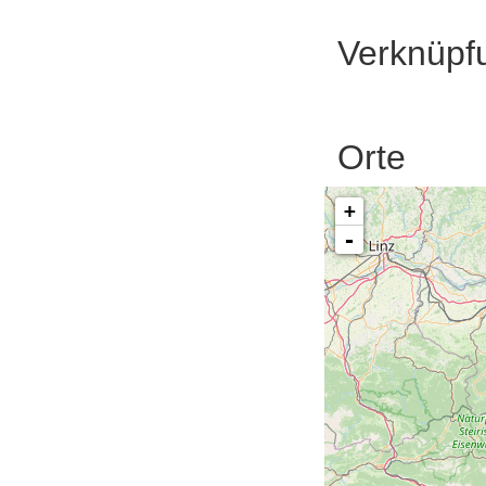
Verknüpf
Orte
+
-