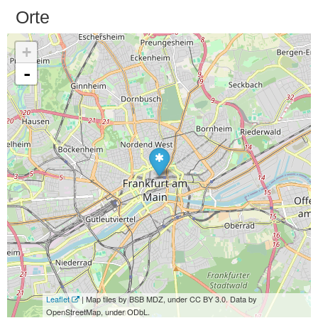
Orte
+
-
Leaflet
| Map tiles by BSB MDZ, under CC BY 3.0. Data by
OpenStreetMap, under ODbL.