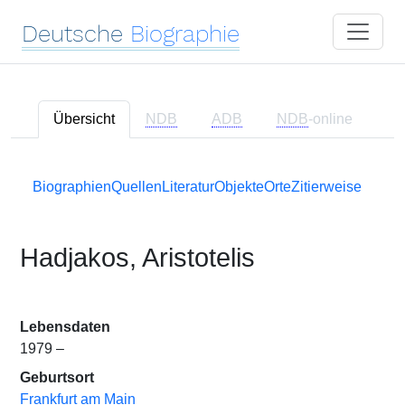
Deutsche
Biographie
Übersicht
NDB
ADB
NDB
-online
Biographien
Quellen
Literatur
Objekte
Orte
Zitierweise
Hadjakos, Aristotelis
Lebensdaten
1979 –
Geburtsort
Frankfurt am Main