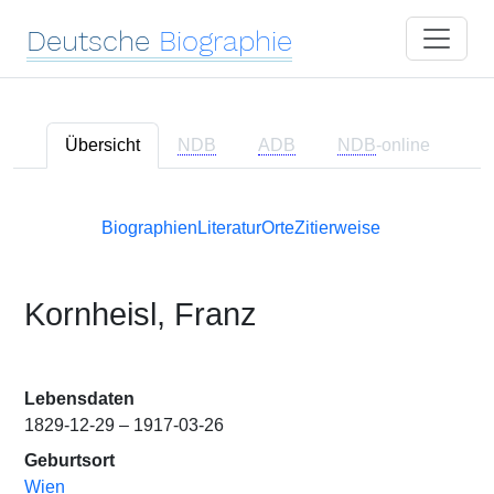
Deutsche
Biographie
Übersicht
NDB
ADB
NDB
-online
Biographien
Literatur
Orte
Zitierweise
Kornheisl, Franz
Lebensdaten
1829-12-29 – 1917-03-26
Geburtsort
Wien