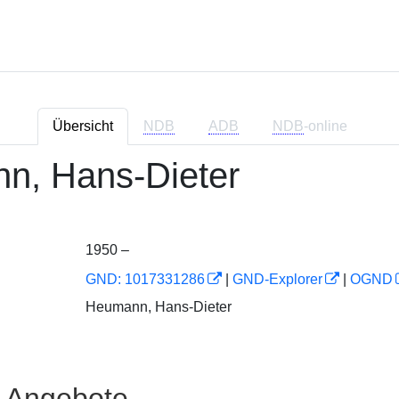
Übersicht
NDB
ADB
NDB
-online
n, Hans-Dieter
1950 –
GND: 1017331286
|
GND-Explorer
|
OGND
Heumann, Hans-Dieter
e Angebote