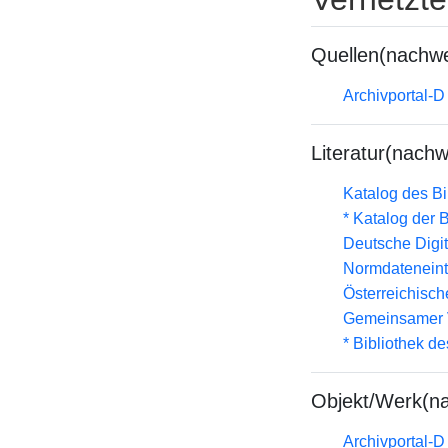
Quellen(nachwe
Archivportal-
Literatur(nachw
Katalog des B
* Katalog der
Deutsche Digit
Normdateneint
Österreichisc
Gemeinsamer 
* Bibliothek de
Objekt/Werk(n
Archivportal-