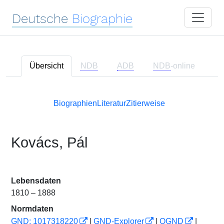
Deutsche
Biographie
Übersicht
NDB
ADB
NDB
-online
Biographien
Literatur
Zitierweise
Kovács, Pál
Lebensdaten
1810 – 1888
Normdaten
GND: 1017318220
|
GND-Explorer
|
OGND
|