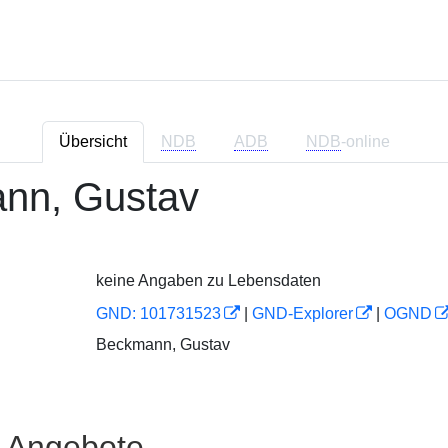
Übersicht
NDB
ADB
NDB
-online
nn, Gustav
keine Angaben zu Lebensdaten
GND: 101731523
|
GND-Explorer
|
OGND
Beckmann, Gustav
e Angebote