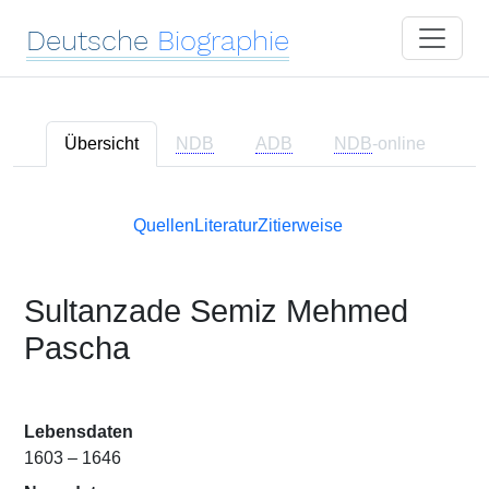
Deutsche
Biographie
Übersicht
NDB
ADB
NDB
-online
Quellen
Literatur
Zitierweise
Sultanzade Semiz Mehmed
Pascha
Lebensdaten
1603 – 1646