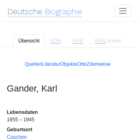
Deutsche
Biographie
Übersicht
NDB
ADB
NDB
-online
Quellen
Literatur
Objekte
Orte
Zitierweise
Gander, Karl
Lebensdaten
1855 – 1945
Geburtsort
Coschen