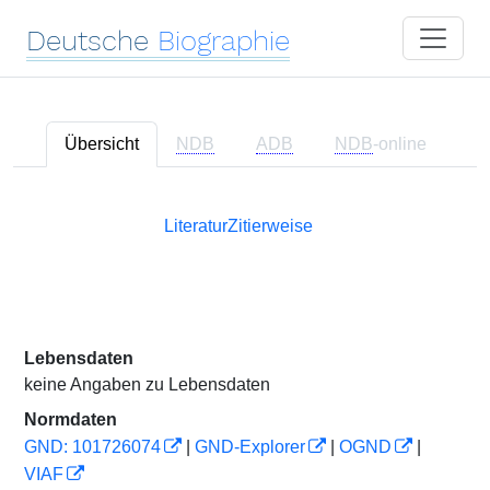
Deutsche
Biographie
Übersicht
NDB
ADB
NDB
-online
Literatur
Zitierweise
Lebensdaten
keine Angaben zu Lebensdaten
Normdaten
GND: 101726074
|
GND-Explorer
|
OGND
|
VIAF