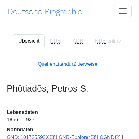
Deutsche
Biographie
Übersicht
NDB
ADB
NDB
-online
Quellen
Literatur
Zitierweise
Phōtiadēs, Petros S.
Lebensdaten
1856 – 1927
Normdaten
GND: 101725592X
|
GND-Explorer
|
OGND
|