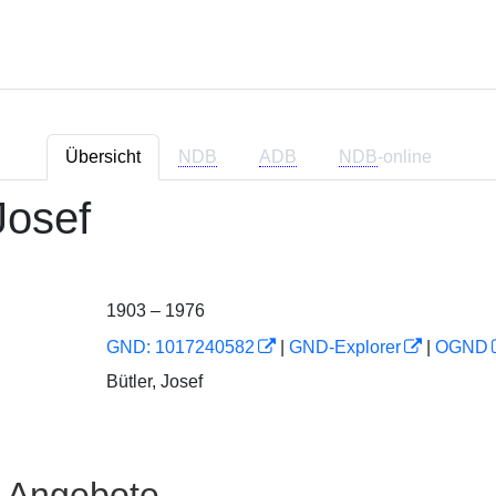
Übersicht
NDB
ADB
NDB
-online
 Josef
1903 – 1976
GND: 1017240582
|
GND-Explorer
|
OGND
Bütler, Josef
e Angebote