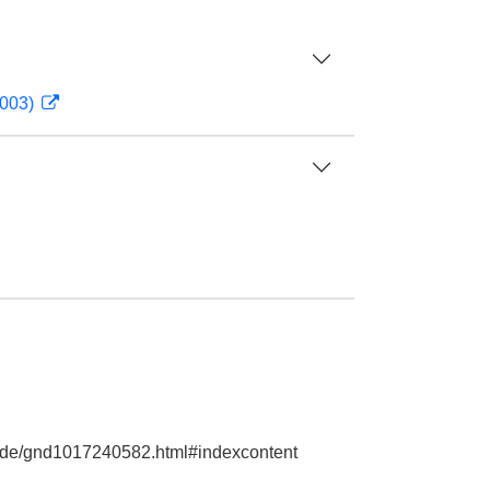
2003)
hie.de/gnd1017240582.html#indexcontent