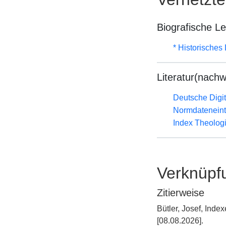
Biografische L
* Historisches
Literatur(nachw
Deutsche Digit
Normdateneint
Index Theolog
Verknüpf
Zitierweise
Bütler, Josef, In
[08.08.2026].