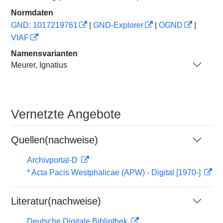
Normdaten
GND: 1017219761
|
GND-Explorer
|
OGND
|
VIAF
Namensvarianten
Meurer, Ignatius
Vernetzte Angebote
Quellen(nachweise)
Archivportal-D
* Acta Pacis Westphalicae (APW) - Digital [1970-]
Literatur(nachweise)
Deutsche Digitale Bibliothek