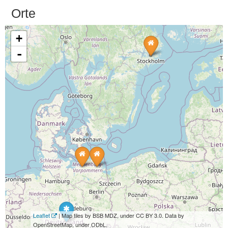
Orte
+
-
Leaflet
| Map tiles by BSB MDZ, under CC BY 3.0. Data by
OpenStreetMap, under ODbL.