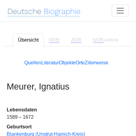
Deutsche
Biographie
Übersicht
NDB
ADB
NDB
-online
Quellen
Literatur
Objekte
Orte
Zitierweise
Meurer, Ignatius
Lebensdaten
1589 – 1672
Geburtsort
Blankenburg (Unstrut-Hainich-Kreis)