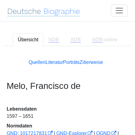
Deutsche
Biographie
Übersicht
NDB
ADB
NDB
-online
Quellen
Literatur
Porträts
Zitierweise
Melo, Francisco de
Lebensdaten
1597 – 1651
Normdaten
GND: 1017217831
|
GND-Explorer
|
OGND
|