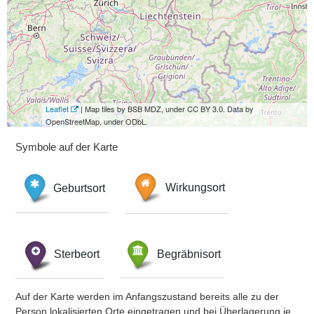
Leaflet
| Map tiles by BSB MDZ, under CC BY 3.0. Data by
OpenStreetMap, under ODbL.
Symbole auf der Karte
Geburtsort
Wirkungsort
Sterbeort
Begräbnisort
Auf der Karte werden im Anfangszustand bereits alle zu der
Person lokalisierten Orte eingetragen und bei Überlagerung je