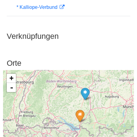
* Kalliope-Verbund
Verknüpfungen
Orte
+
-