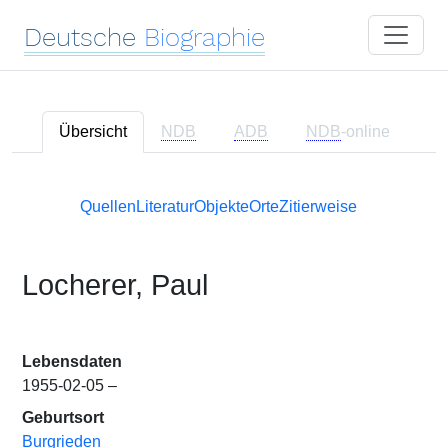
Deutsche
Biographie
Übersicht
NDB
ADB
NDB
-online
Quellen
Literatur
Objekte
Orte
Zitierweise
Locherer, Paul
Lebensdaten
1955-02-05 –
Geburtsort
Burgrieden