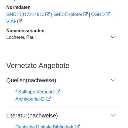
Normdaten
GND: 1017214913
|
GND-Explorer
|
OGND
|
VIAF
Namensvarianten
Locherer, Paul
Vernetzte Angebote
Quellen(nachweise)
* Kalliope-Verbund
Archivportal-D
Literatur(nachweise)
Deutsche Digitale Bibliothek