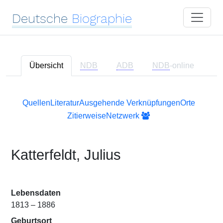
Deutsche
Biographie
Übersicht
NDB
ADB
NDB
-online
Quellen
Literatur
Ausgehende Verknüpfungen
Orte
Zitierweise
Netzwerk
Katterfeldt, Julius
Lebensdaten
1813 – 1886
Geburtsort