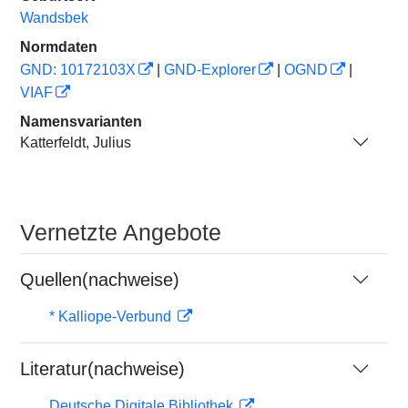
Wandsbek
Normdaten
GND: 10172103X
|
GND-Explorer
|
OGND
|
VIAF
Namensvarianten
Katterfeldt, Julius
Vernetzte Angebote
Quellen(nachweise)
* Kalliope-Verbund
Literatur(nachweise)
Deutsche Digitale Bibliothek