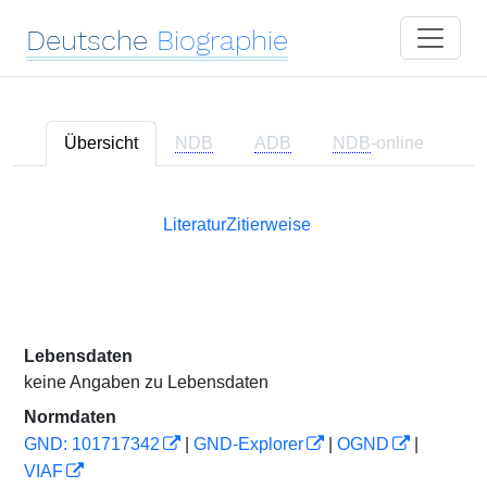
Deutsche
Biographie
Übersicht
NDB
ADB
NDB
-online
Literatur
Zitierweise
Lebensdaten
keine Angaben zu Lebensdaten
Normdaten
GND: 101717342
|
GND-Explorer
|
OGND
|
VIAF