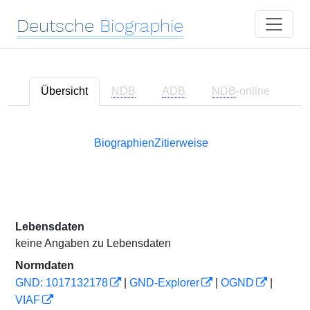
Deutsche
Biographie
Übersicht
NDB
ADB
NDB
-online
Biographien
Zitierweise
Lebensdaten
keine Angaben zu Lebensdaten
Normdaten
GND: 1017132178
|
GND-Explorer
|
OGND
|
VIAF