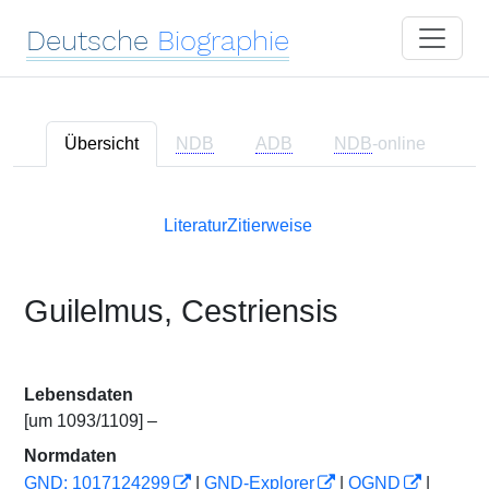
Deutsche
Biographie
Übersicht
NDB
ADB
NDB
-online
Literatur
Zitierweise
Guilelmus, Cestriensis
Lebensdaten
[um 1093/1109] –
Normdaten
GND: 1017124299
|
GND-Explorer
|
OGND
|