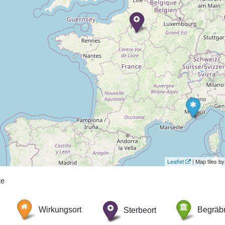
Leaflet
| Map tiles 
te
Wirkungsort
Sterbeort
Begräbn