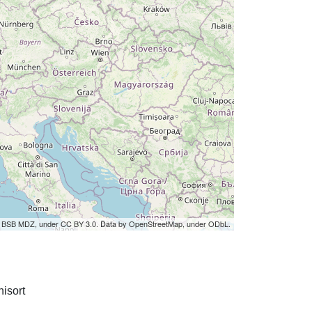
by BSB MDZ, under CC BY 3.0. Data by OpenStreetMap, under ODbL.
isort