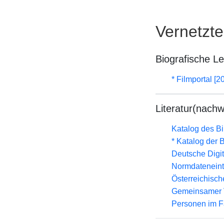
Vernetzt
Biografische L
* Filmportal [2
Literatur(nachw
Katalog des B
* Katalog der
Deutsche Digit
Normdateneint
Österreichisc
Gemeinsamer 
Personen im F