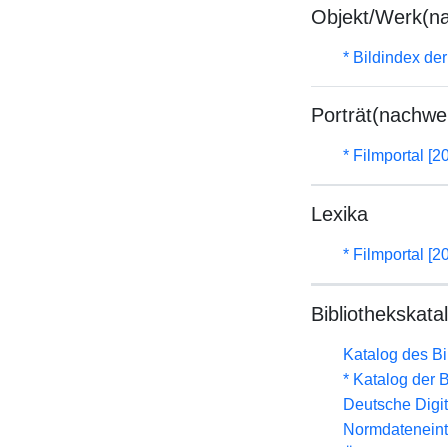
Objekt/Werk(n
* Bildindex de
Porträt(nachwe
* Filmportal [2
Lexika
* Filmportal [2
Bibliothekskata
Katalog des B
* Katalog der
Deutsche Digit
Normdateneint