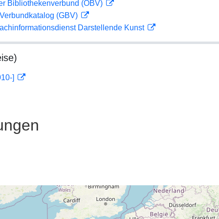
her Bibliothekenverbund (OBV)
Verbundkatalog (GBV)
achinformationsdienst Darstellende Kunst
ise)
010-]
ungen