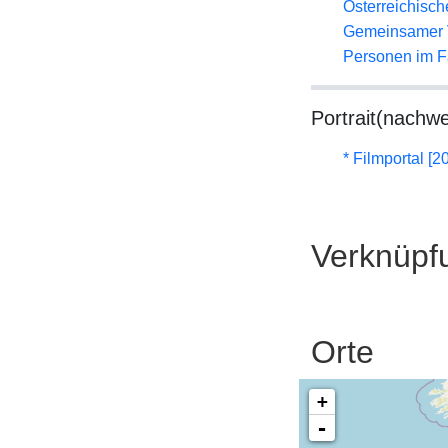
Österreichisc
Gemeinsamer 
Personen im F
Portrait(nachwe
* Filmportal [2
Verknüpf
Orte
+
-