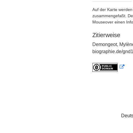
Auf der Karte werden 
zusammengefaßt. Der S
Mouseover einen Inf
Zitierweise
Demongeot, Mylène
biographie.de/gnd1
Deuts