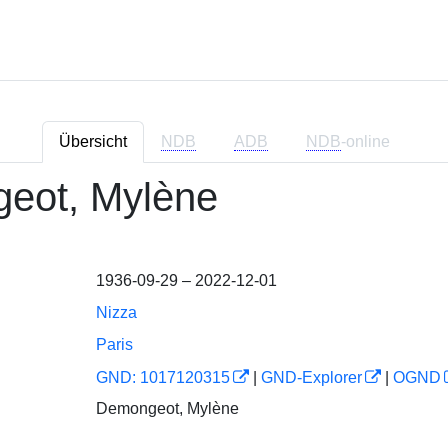
Übersicht
NDB
ADB
NDB
-online
eot, Mylène
1936-09-29 – 2022-12-01
Nizza
Paris
GND: 1017120315
|
GND-Explorer
|
OGND
Demongeot, Mylène