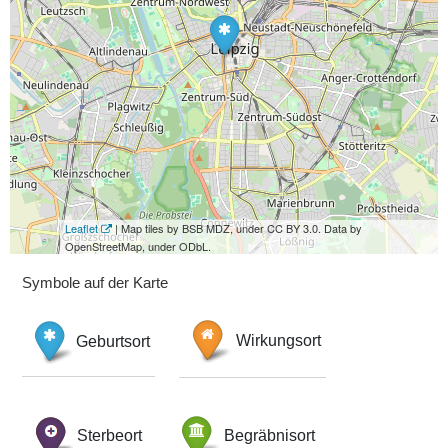
Leaflet
| Map tiles by BSB MDZ, under CC BY 3.0. Data by
OpenStreetMap, under ODbL.
Symbole auf der Karte
Geburtsort
Wirkungsort
Sterbeort
Begräbnisort