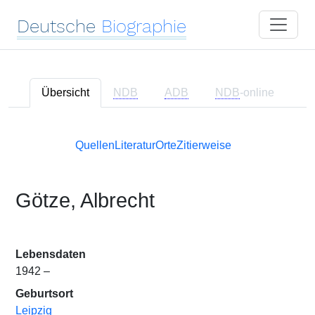
Deutsche
Biographie
Übersicht
NDB
ADB
NDB
-online
Quellen
Literatur
Orte
Zitierweise
Götze, Albrecht
Lebensdaten
1942 –
Geburtsort
Leipzig