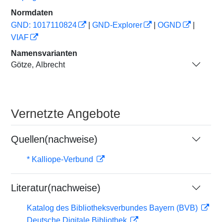
Normdaten
GND: 1017110824
|
GND-Explorer
|
OGND
|
VIAF
Namensvarianten
Götze, Albrecht
Vernetzte Angebote
Quellen(nachweise)
* Kalliope-Verbund
Literatur(nachweise)
Katalog des Bibliotheksverbundes Bayern (BVB)
Deutsche Digitale Bibliothek