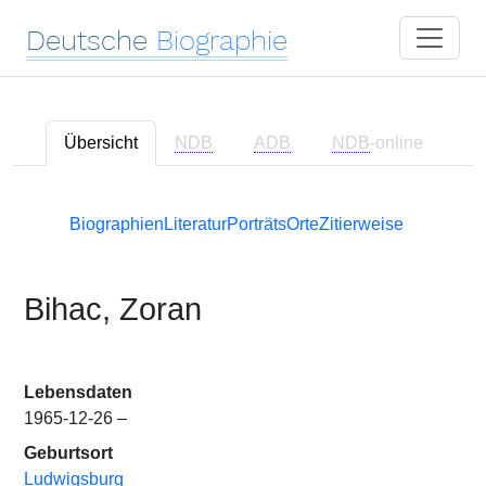
Deutsche
Biographie
Übersicht
NDB
ADB
NDB
-online
Biographien
Literatur
Porträts
Orte
Zitierweise
Bihac, Zoran
Lebensdaten
1965-12-26 –
Geburtsort
Ludwigsburg