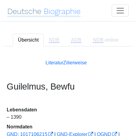
Deutsche
Biographie
Übersicht
NDB
ADB
NDB
-online
Literatur
Zitierweise
Guilelmus, Bewfu
Lebensdaten
– 1390
Normdaten
GND: 1017106215
|
GND-Explorer
|
OGND
|