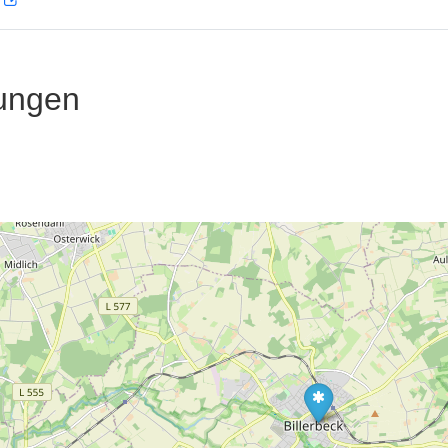
D
ungen