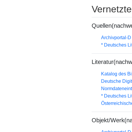
Vernetzt
Quellen(nachwe
Archivportal-
* Deutsches Li
Literatur(nachw
Katalog des B
Deutsche Digit
Normdateneint
* Deutsches Li
Österreichisc
Objekt/Werk(n