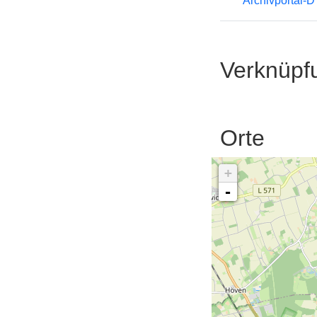
Archivportal-
Verknüpf
Orte
+
-