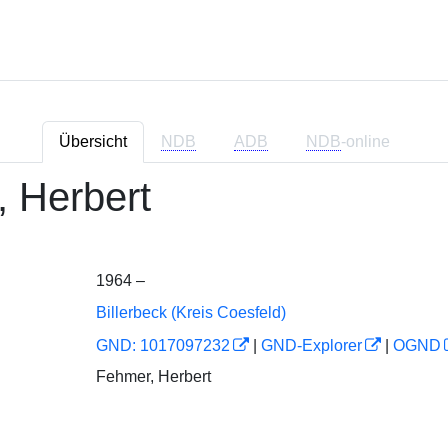
Übersicht
NDB
ADB
NDB
-online
 Herbert
1964 –
Billerbeck (Kreis Coesfeld)
GND: 1017097232
|
GND-Explorer
|
OGND
Fehmer, Herbert