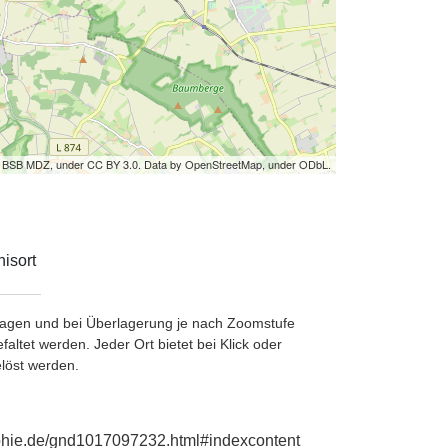
by BSB MDZ, under CC BY 3.0. Data by OpenStreetMap, under ODbL.
isort
etragen und bei Überlagerung je nach Zoomstufe
ltet werden. Jeder Ort bietet bei Klick oder
löst werden.
aphie.de/gnd1017097232.html#indexcontent