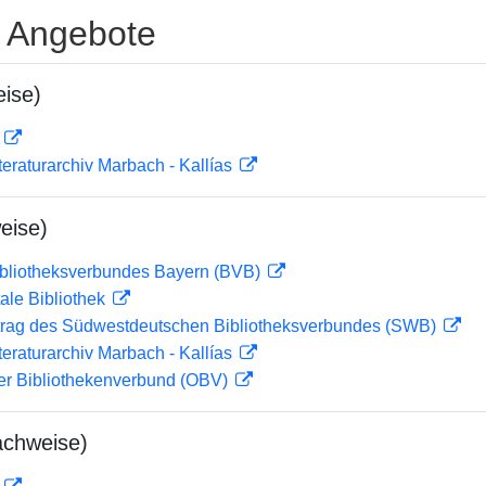
e Angebote
ise)
D
teraturarchiv Marbach - Kallías
eise)
ibliotheksverbundes Bayern (BVB)
ale Bibliothek
rag des Südwestdeutschen Bibliotheksverbundes (SWB)
teraturarchiv Marbach - Kallías
her Bibliothekenverbund (OBV)
achweise)