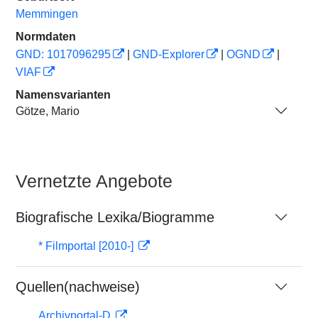
Memmingen
Normdaten
GND: 1017096295
|
GND-Explorer
|
OGND
|
VIAF
Namensvarianten
Götze, Mario
Vernetzte Angebote
Biografische Lexika/Biogramme
* Filmportal [2010-]
Quellen(nachweise)
Archivportal-D