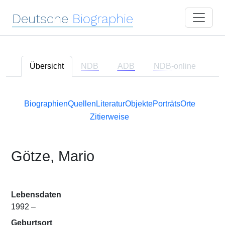
Deutsche
Biographie
Übersicht
NDB
ADB
NDB
-online
Biographien
Quellen
Literatur
Objekte
Porträts
Orte
Zitierweise
Götze, Mario
Lebensdaten
1992 –
Geburtsort