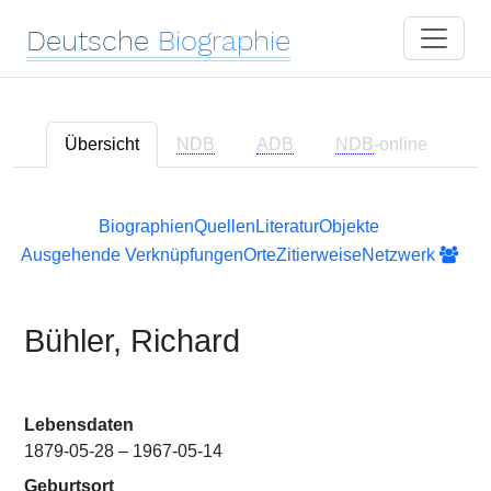
Deutsche
Biographie
Übersicht
NDB
ADB
NDB
-online
Biographien
Quellen
Literatur
Objekte
Ausgehende Verknüpfungen
Orte
Zitierweise
Netzwerk
Bühler, Richard
Lebensdaten
1879-05-28 – 1967-05-14
Geburtsort