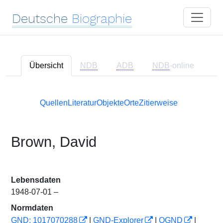
Deutsche
Biographie
Übersicht
NDB
ADB
NDB
-online
Quellen
Literatur
Objekte
Orte
Zitierweise
Brown, David
Lebensdaten
1948-07-01 –
Normdaten
GND: 1017070288
|
GND-Explorer
|
OGND
|