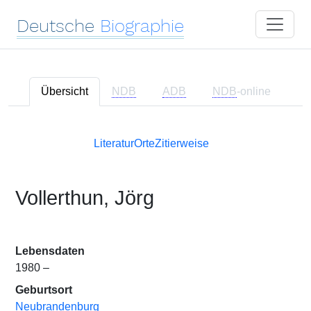
Deutsche
Biographie
Übersicht
NDB
ADB
NDB
-online
Literatur
Orte
Zitierweise
Vollerthun, Jörg
Lebensdaten
1980 –
Geburtsort
Neubrandenburg