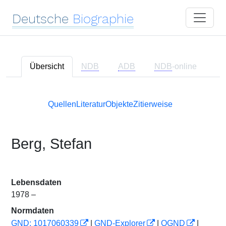
Deutsche
Biographie
Übersicht
NDB
ADB
NDB
-online
Quellen
Literatur
Objekte
Zitierweise
Berg, Stefan
Lebensdaten
1978 –
Normdaten
GND: 1017060339
|
GND-Explorer
|
OGND
|