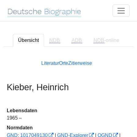
Deutsche
Biographie
Übersicht
NDB
ADB
NDB
-online
Literatur
Orte
Zitierweise
Kieber, Heinrich
Lebensdaten
1965 –
Normdaten
GND: 1017049130
|
GND-Explorer
|
OGND
|