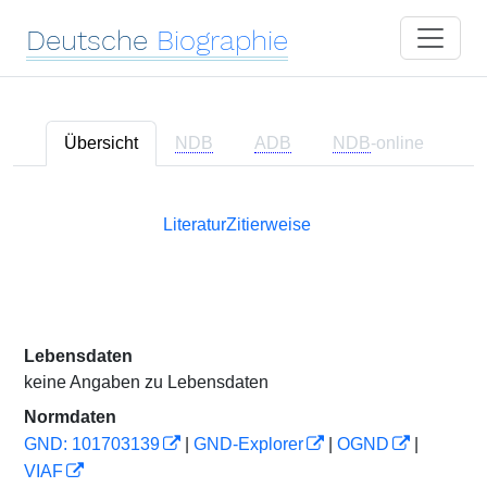
Deutsche
Biographie
Übersicht
NDB
ADB
NDB
-online
Literatur
Zitierweise
Lebensdaten
keine Angaben zu Lebensdaten
Normdaten
GND: 101703139
|
GND-Explorer
|
OGND
|
VIAF