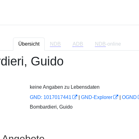
Übersicht
NDB
ADB
NDB
-online
ieri, Guido
keine Angaben zu Lebensdaten
GND: 1017017441
|
GND-Explorer
|
OGND
Bombardieri, Guido
e Angebote