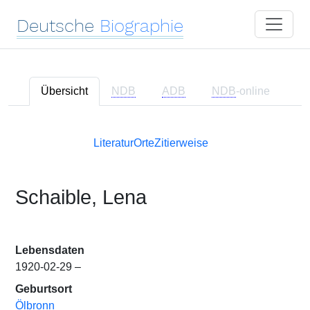
Deutsche
Biographie
Übersicht
NDB
ADB
NDB
-online
Literatur
Orte
Zitierweise
Schaible, Lena
Lebensdaten
1920-02-29 –
Geburtsort
Ölbronn