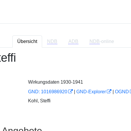
Übersicht
NDB
ADB
NDB
-online
effi
Wirkungsdaten 1930-1941
GND: 1016986920
|
GND-Explorer
|
OGND
Kohl, Steffi
e Angebote