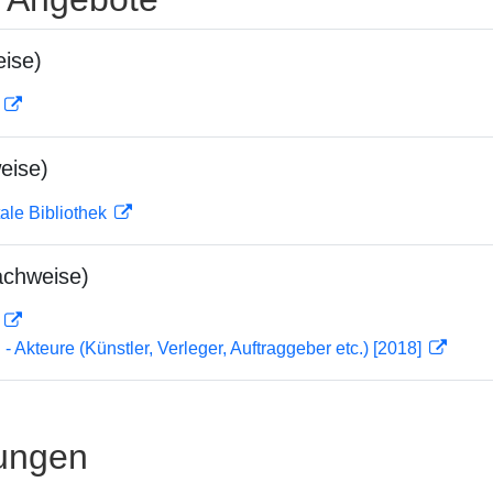
ise)
D
eise)
ale Bibliothek
achweise)
D
 - Akteure (Künstler, Verleger, Auftraggeber etc.) [2018]
ungen