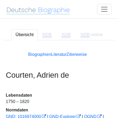
Deutsche
Biographie
Übersicht
NDB
ADB
NDB
-online
Biographien
Literatur
Zitierweise
Courten, Adrien de
Lebensdaten
1750 – 1820
Normdaten
GND: 1016974000
|
GND-Explorer
|
OGND
|