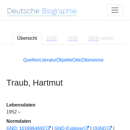
Deutsche
Biographie
Übersicht
NDB
ADB
NDB
-online
Quellen
Literatur
Objekte
Orte
Zitierweise
Traub, Hartmut
Lebensdaten
1952 –
Normdaten
GND: 1016964692
|
GND-Explorer
|
OGND
|