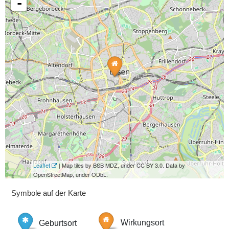
-
Leaflet
| Map tiles by BSB MDZ, under CC BY 3.0. Data by
OpenStreetMap, under ODbL.
Symbole auf der Karte
Geburtsort
Wirkungsort