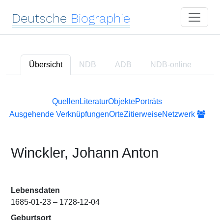
Deutsche
Biographie
Übersicht
NDB
ADB
NDB
-online
Quellen
Literatur
Objekte
Porträts
Ausgehende Verknüpfungen
Orte
Zitierweise
Netzwerk
Winckler, Johann Anton
Lebensdaten
1685-01-23 – 1728-12-04
Geburtsort