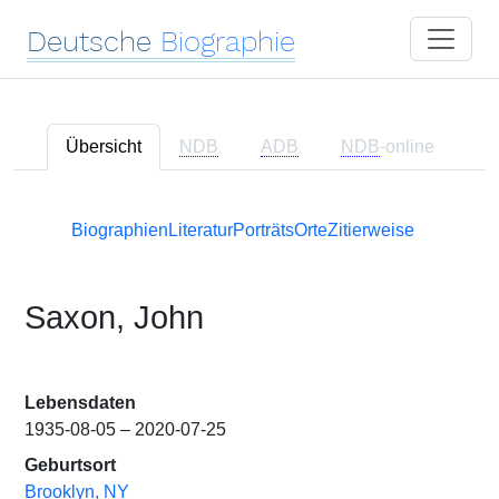
Deutsche
Biographie
Übersicht
NDB
ADB
NDB
-online
Biographien
Literatur
Porträts
Orte
Zitierweise
Saxon, John
Lebensdaten
1935-08-05 – 2020-07-25
Geburtsort
Brooklyn, NY