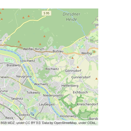
by BSB MDZ, under CC BY 3.0. Data by OpenStreetMap, under ODbL.