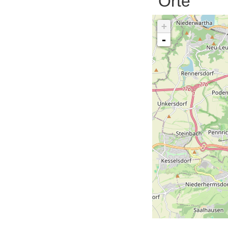
Orte
+
-