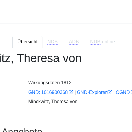
Übersicht
NDB
ADB
NDB
-online
tz, Theresa von
Wirkungsdaten 1813
GND: 1016900368
|
GND-Explorer
|
OGND
Minckwitz, Theresa von
e Angebote