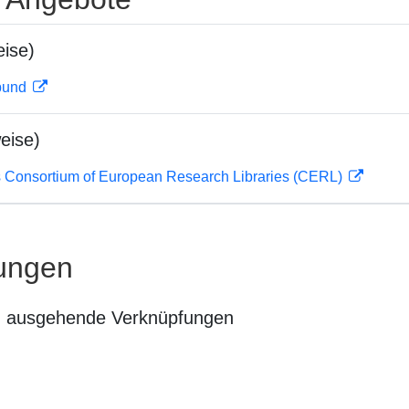
ise)
rbund
eise)
 Consortium of European Research Libraries (CERL)
ungen
n ausgehende Verknüpfungen