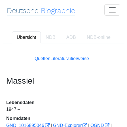
Deutsche
Biographie
Übersicht
NDB
ADB
NDB
-online
Quellen
Literatur
Zitierweise
Massiel
Lebensdaten
1947 –
Normdaten
GND: 1016895046
|
GND-Explorer
|
OGND
|