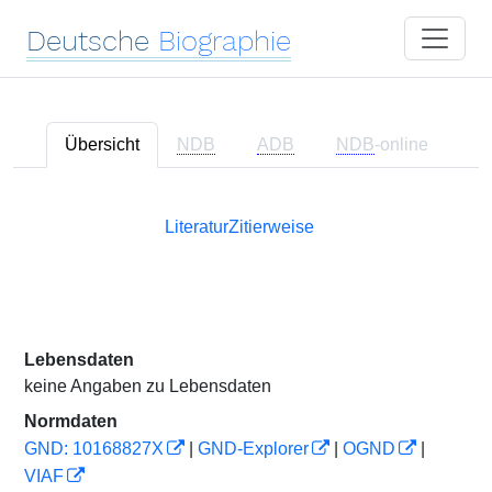
Deutsche
Biographie
Übersicht
NDB
ADB
NDB
-online
Literatur
Zitierweise
Lebensdaten
keine Angaben zu Lebensdaten
Normdaten
GND: 10168827X
|
GND-Explorer
|
OGND
|
VIAF