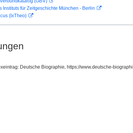
Verbundkatalog (GBV)
s Instituts für Zeitgeschichte München - Berlin
icus (IxTheo)
ungen
dexeintrag: Deutsche Biographie, https://www.deutsche-biogra