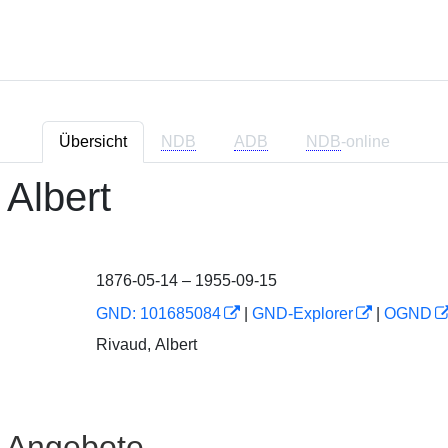
Übersicht
NDB
ADB
NDB
-online
 Albert
1876-05-14 – 1955-09-15
GND: 101685084
|
GND-Explorer
|
OGND
Rivaud, Albert
e Angebote