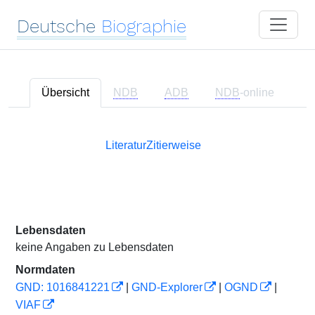
Deutsche
Biographie
Übersicht
NDB
ADB
NDB
-online
Literatur
Zitierweise
Lebensdaten
keine Angaben zu Lebensdaten
Normdaten
GND: 1016841221
|
GND-Explorer
|
OGND
|
VIAF