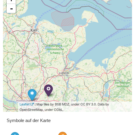
-
Leaflet
| Map tiles by BSB MDZ, under CC BY 3.0. Data by
OpenStreetMap, under ODbL.
Symbole auf der Karte