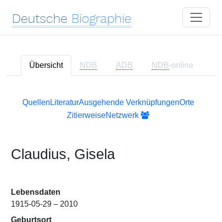
Deutsche
Biographie
Übersicht
NDB
ADB
NDB
-online
Quellen
Literatur
Ausgehende Verknüpfungen
Orte
Zitierweise
Netzwerk
Claudius, Gisela
Lebensdaten
1915-05-29 – 2010
Geburtsort