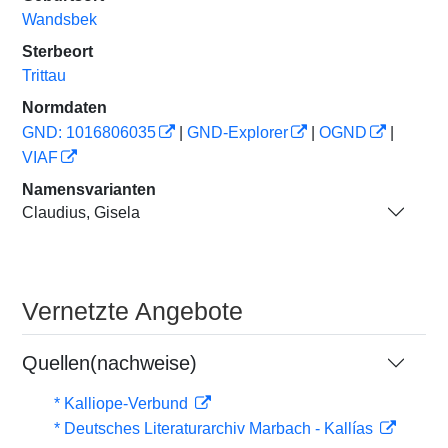
Wandsbek
Sterbeort
Trittau
Normdaten
GND: 1016806035
|
GND-Explorer
|
OGND
|
VIAF
Namensvarianten
Claudius, Gisela
Vernetzte Angebote
Quellen(nachweise)
* Kalliope-Verbund
* Deutsches Literaturarchiv Marbach - Kallías